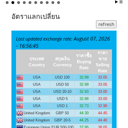
อัตราแลกเปลี่ยน
refresh
August 07, 2026
Last updated exchange rate:
- 16:56:45
ราคา
ราคาซื้อ
ประเทศ
สกุลเงิน
ขาย
Buying
Country
Currency
Selling
Rate
Rate
USA
USD 100
32.99
33.05
USA
USD 50
32.99
33.05
USA
USD 20-10
32.93
33.00
USA
USD 5
32.88
33.00
USA
USD 1
32.73
32.90
United Kingdom
GBP 50
44.30
44.45
United Kingdom
GBP 20-5
44.25
44.40
European Union
EUR 500-100
37.95
38.05