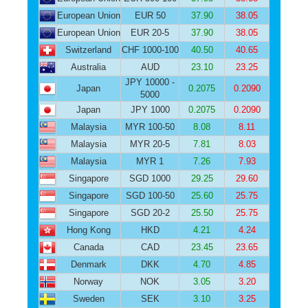
European Union
EUR 50
37.90
38.05
European Union
EUR 20-5
37.90
38.05
Switzerland
CHF 1000-100
40.50
40.65
Australia
AUD
23.10
23.25
JPY 10000 -
Japan
0.2075
0.2090
5000
Japan
JPY 1000
0.2075
0.2090
Malaysia
MYR 100-50
8.08
8.11
Malaysia
MYR 20-5
7.81
8.03
Malaysia
MYR 1
7.26
7.93
Singapore
SGD 1000
29.25
29.60
Singapore
SGD 100-50
25.60
25.75
Singapore
SGD 20-2
25.50
25.75
Hong Kong
HKD
4.21
4.24
Canada
CAD
23.45
23.65
Denmark
DKK
4.70
4.85
Norway
NOK
3.05
3.20
Sweden
SEK
3.10
3.25