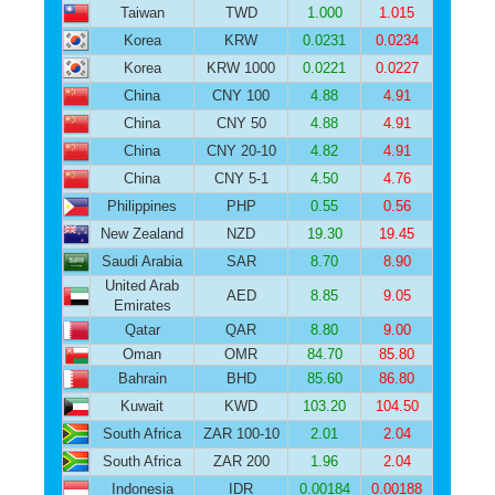
Taiwan
TWD
1.000
1.015
Korea
KRW
0.0231
0.0234
Korea
KRW 1000
0.0221
0.0227
China
CNY 100
4.88
4.91
China
CNY 50
4.88
4.91
China
CNY 20-10
4.82
4.91
China
CNY 5-1
4.50
4.76
Philippines
PHP
0.55
0.56
New Zealand
NZD
19.30
19.45
Saudi Arabia
SAR
8.70
8.90
United Arab
AED
8.85
9.05
Emirates
Qatar
QAR
8.80
9.00
Oman
OMR
84.70
85.80
Bahrain
BHD
85.60
86.80
Kuwait
KWD
103.20
104.50
South Africa
ZAR 100-10
2.01
2.04
South Africa
ZAR 200
1.96
2.04
Indonesia
IDR
0.00184
0.00188